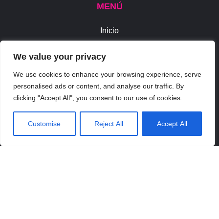
MENÚ
Inicio
Quiénes Somos
We value your privacy
Servicios
We use cookies to enhance your browsing experience, serve
Colabora
personalised ads or content, and analyse our traffic. By
El Parkinson
clicking "Accept All", you consent to our use of cookies.
Canal Ético
Contacto
Customise
Reject All
Accept All
ENLACES DE INTERÉS
Aviso Legal
Política de Privacidad
Política de Cookies