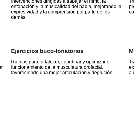
Intervenciones dirigidas a trabajar el ritmo, la
Tr
entonación y la musicalidad del habla, mejorando la
pr
expresividad y la comprensión por parte de los
co
demás.
Ejercicios buco-fonatorios
M
Rutinas para fortalecer, coordinar y optimizar el
Tr
ar
funcionamiento de la musculatura orofacial,
ex
favoreciendo una mejor articulación y deglución.
a 