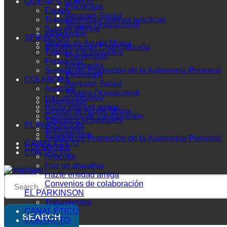
QUIÉNES SOMOS
Psicología
Equipo
Atención Social
Transparencia y buenas prácticas
Terapia Ocupacional
Sala de prensa
Información
SERVICIOS
Grupos de Ayuda Mutua
Rehabilitación Especializada
Talleres y Actividades
Fisioterapia
Formación
Logopedia
Servicio de Promoción de la Autonomía Personal
Psicología
COLABORA
Atención Social
Asóciate
Terapia Ocupacional
Haz un donativo
Información
Hazte entidad amiga
Grupos de Ayuda Mutua
Convenios de colaboración
Talleres y Actividades
EL PARKINSON
Formación
Tratamientos
Servicio de Promoción de la Autonomía Personal
CANAL ÉTICO
COLABORA
CONTACTO
Asóciate
Haz un donativo
Hazte entidad amiga
Convenios de colaboración
EL PARKINSON
Tratamientos
CANAL ÉTICO
CONTACTO