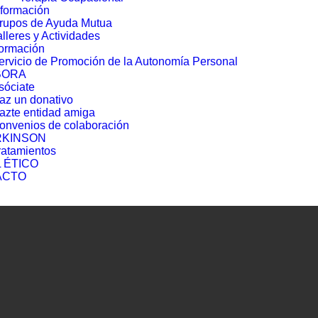
nformación
rupos de Ayuda Mutua
alleres y Actividades
ormación
ervicio de Promoción de la Autonomía Personal
BORA
sóciate
az un donativo
azte entidad amiga
onvenios de colaboración
RKINSON
ratamientos
 ÉTICO
ACTO