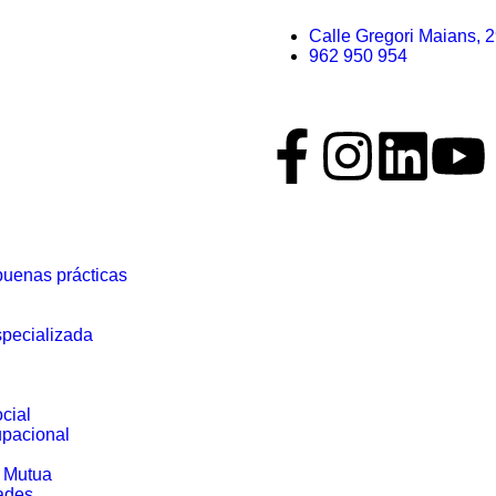
Calle Gregori Maians, 
962 950 954
buenas prácticas
specializada
a
cial
upacional
 Mutua
dades