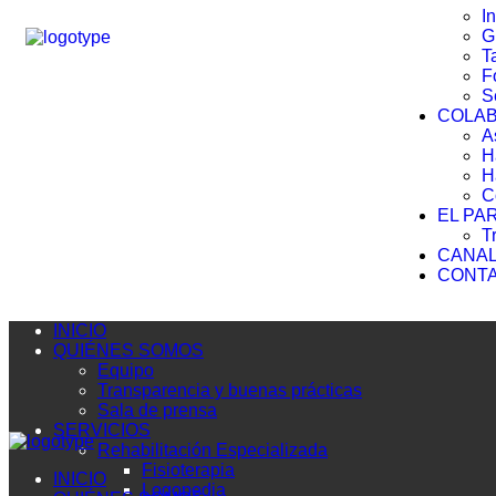
I
G
T
F
S
COLA
A
H
H
C
EL PA
T
CANAL
CONT
INICIO
QUIÉNES SOMOS
Equipo
Transparencia y buenas prácticas
Sala de prensa
SERVICIOS
Rehabilitación Especializada
Fisioterapia
INICIO
Logopedia